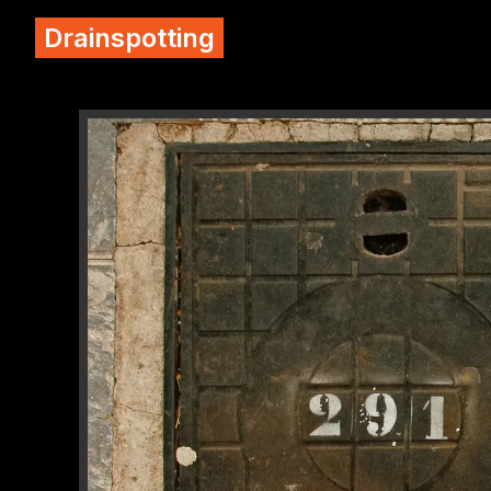
Drainspotting