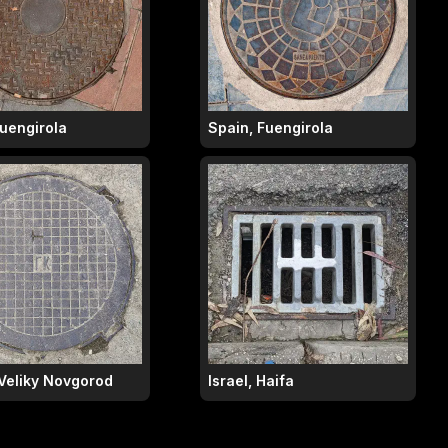
Fuengirola
Spain, Fuengirola
 Veliky Novgorod
Israel, Haifa