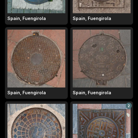
Spain, Fuengirola
Spain, Fuengirola
Spain, Fuengirola
Spain, Fuengirola
2