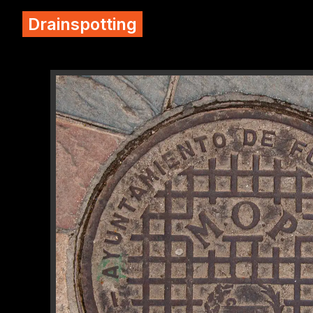
Drainspotting