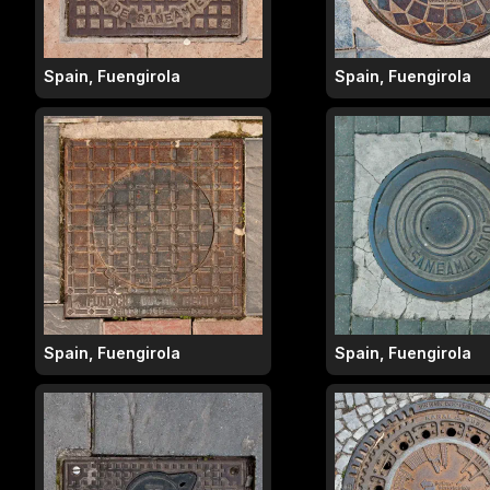
Spain, Fuengirola
Spain, Fuengirola
Spain, Fuengirola
Spain, Fuengirola