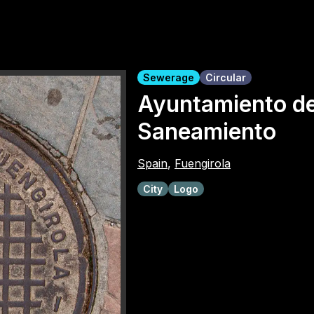
Sewerage
Circular
Ayuntamiento de
Saneamiento
Spain
,
Fuengirola
City
Logo