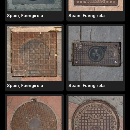
Spain, Fuengirola
Spain, Fuengirola
Spain, Fuengirola
Spain, Fuengirola