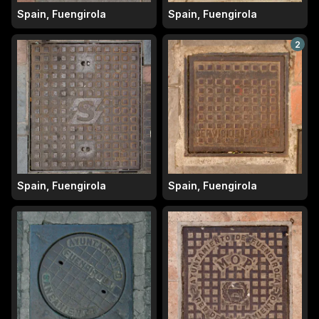
Spain, Fuengirola
Spain, Fuengirola
2
Spain, Fuengirola
Spain, Fuengirola